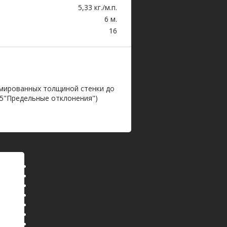
5,33 кг./м.п.
6 м.
16
мированных толщиной стенки до
015"Предельные отклонения")