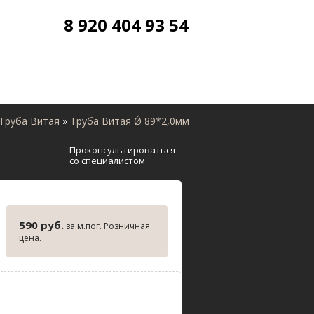
8 920 404 93 54
Труба Витая
»
Труба Витая Ǿ 89*2,0мм
Проконсультироваться
со специалистом
590 руб.
за м.пог. Розничная
цена.