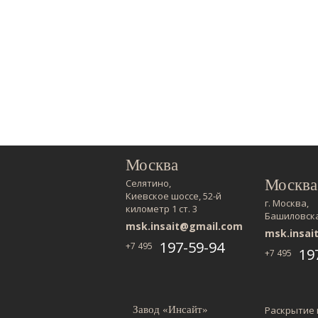
Москва
Москва
Селятино,
Киевское шоссе, 52-й
г. Москва,
километр 1 ст. 3
Башиловская
msk.insait@gmail.com
msk.insai
197-59-94
+7 495
19
+7 495
Завод «Инсайт»
Раскрытие