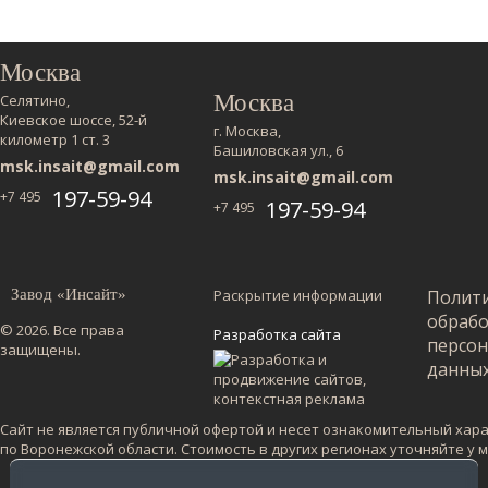
Москва
Москва
Селятино,
Киевское шоссе, 52-й
г. Москва,
километр 1 ст. 3
Башиловская ул., 6
msk.insait@gmail.com
msk.insait@gmail.com
197-59-94
+7 495
197-59-94
+7 495
Завод «Инсайт»
Раскрытие информации
Полит
обраб
© 2026. Все права
Разработка сайта
персо
защищены.
данны
Сайт не является публичной офертой и несет ознакомительный харак
по Воронежской области. Стоимость в других регионах уточняйте у