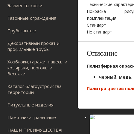
Технические характери
Элементы ковки
Покраска
рису
Газонные ограждения
Комплектация
Стандарт
Трубы витые
Не стандарт
Декоративный прокат и
профильные трубы
Описание
Хозблоки, гаражи, навесы и
Полиэфирная окрас
козырьки, перголы и
беседки
Черный, Медь,
Каталог благоустройства
Палитра цветов по
территории
Ритуальные изделия
Памятники гранитные
НАШИ ПРЕИМУЩЕСТВА!