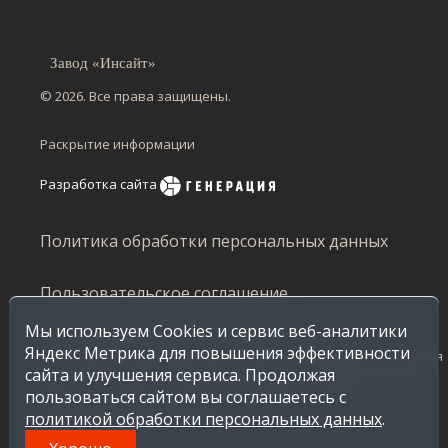
Завод «Инсайт»
© 2026. Все права защищены.
Раскрытие информации
Разработка сайта
Политика обработки персональных данных
Пользовательское соглашение
Мы используем Cookies и сервис веб-аналитики
Сайт не является публичной офертой и несет
Яндекс Метрика для повышения эффективности
ознакомительный характер, стоимость продукции, указанная
сайта и улучшения сервиса. Продолжая
в каталоге, распространяется на продажу по Воронежской
области. Стоимость в других регионах уточняйте у
пользоваться сайтом вы соглашаетесь с
менеджеров Завода Инсайт.
политикой обработки персональных данных
.