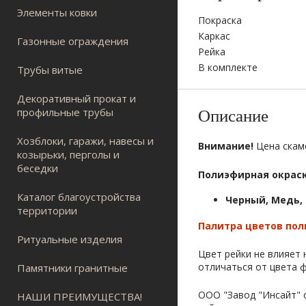
Элементы ковки
Покраска
Каркас
Газонные ограждения
Рейка
В комплекте
Трубы витые
Декоративный прокат и
профильные трубы
Описание
Хозблоки, гаражи, навесы и
Внимание!
Цена скаме
козырьки, перголы и
беседки
Полиэфирная окрас
Каталог благоустройства
Черный, Медь,
территории
Палитра цветов по
Ритуальные изделия
Цвет рейки не влияет
отличаться от цвета 
Памятники гранитные
ООО "Завод "Инсайт" о
НАШИ ПРЕИМУЩЕСТВА!