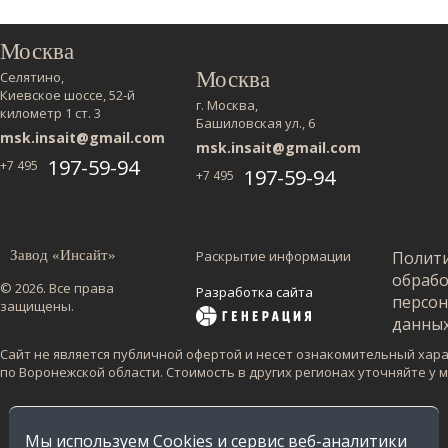
Москва
Москва
Селятино,
Киевское шоссе, 52-й
г. Москва,
километр 1 ст. 3
Башиловская ул., 6
msk.insait@gmail.com
msk.insait@gmail.com
197-59-94
+7 495
197-59-94
+7 495
Завод «Инсайт»
Раскрытие информации
Полит
обраб
© 2026. Все права
Разработка сайта
персо
защищены.
данны
Сайт не является публичной офертой и несет ознакомительный харак
по Воронежской области. Стоимость в других регионах уточняйте у
Мы используем Cookies и сервис веб-аналитики