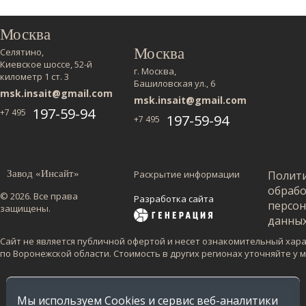
Москва
Москва
Селятино,
Киевское шоссе, 52-й
г. Москва,
километр 1 ст. 3
Башиловская ул., 6
msk.insait@gmail.com
msk.insait@gmail.com
197-59-94
+7 495
197-59-94
+7 495
Завод «Инсайт»
Раскрытие информации
Полит
обраб
© 2026. Все права
Разработка сайта
персо
защищены.
данны
Сайт не является публичной офертой и несет ознакомительный харак
по Воронежской области. Стоимость в других регионах уточняйте у
Мы используем Cookies и сервис веб-аналитики