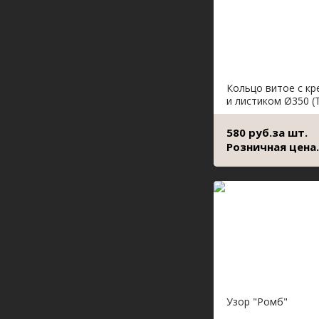
Кольцо витое с кр
и листиком Ø350 (
580 руб.за шт.
Розничная цена.
Узор "Ромб"