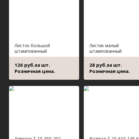
Листок большой
Листик малый
штампованный
штампованный
126 руб.за шт.
28 руб.за шт.
Розничная цена.
Розничная цена.
Завиток Т-10-350-202
Волюта Т-15-610-145-6