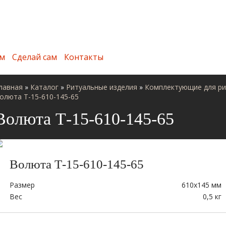
м
Сделай сам
Контакты
лавная
»
Каталог
»
Ритуальные изделия
»
Комплектующие для ри
олюта Т-15-610-145-65
Волюта Т-15-610-145-65
Волюта Т-15-610-145-65
Размер
610х145 мм
Вес
0,5 кг